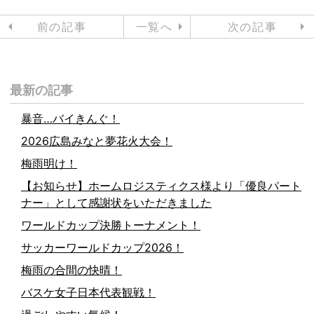
前の記事
一覧へ
次の記事
最新の記事
暴音…バイきんぐ！
2026広島みなと夢花火大会！
梅雨明け！
【お知らせ】ホームロジスティクス様より「優良パート
ナー」として感謝状をいただきました
ワールドカップ決勝トーナメント！
サッカーワールドカップ2026！
梅雨の合間の快晴！
バスケ女子日本代表観戦！