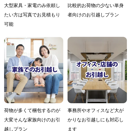
大型家具・家電のみ依頼し
比較的お荷物の少ない
単身
たい方は
写真でお見積もり
者向けのお引越しプラン
可能
荷物が多くて梱包するのが
事務所やオフィスなど大が
大変
そんな家族向けのお引
かりな
お引越しにも対応し
越しプラン
ます