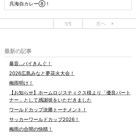
呉海自カレー⑧！
次へ
1/5
最新の記事
暴音…バイきんぐ！
2026広島みなと夢花火大会！
梅雨明け！
【お知らせ】ホームロジスティクス様より「優良パート
ナー」として感謝状をいただきました
ワールドカップ決勝トーナメント！
サッカーワールドカップ2026！
梅雨の合間の快晴！