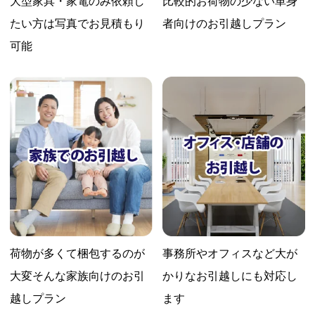
大型家具・家電のみ依頼し
比較的お荷物の少ない
単身
たい方は
写真でお見積もり
者向けのお引越しプラン
可能
荷物が多くて梱包するのが
事務所やオフィスなど大が
大変
そんな家族向けのお引
かりな
お引越しにも対応し
越しプラン
ます