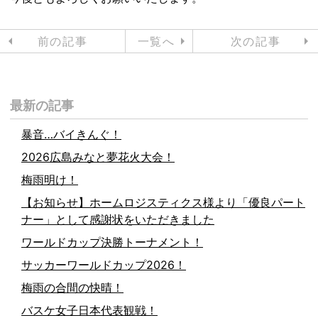
前の記事
一覧へ
次の記事
最新の記事
暴音…バイきんぐ！
2026広島みなと夢花火大会！
梅雨明け！
【お知らせ】ホームロジスティクス様より「優良パート
ナー」として感謝状をいただきました
ワールドカップ決勝トーナメント！
サッカーワールドカップ2026！
梅雨の合間の快晴！
バスケ女子日本代表観戦！