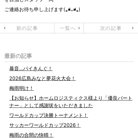
ご連絡お待ち申し上げます(⁎⁍̴̛ᴗ⁍̴̛⁎)
前の記事
一覧へ
次の記事
最新の記事
暴音…バイきんぐ！
2026広島みなと夢花火大会！
梅雨明け！
【お知らせ】ホームロジスティクス様より「優良パート
ナー」として感謝状をいただきました
ワールドカップ決勝トーナメント！
サッカーワールドカップ2026！
梅雨の合間の快晴！