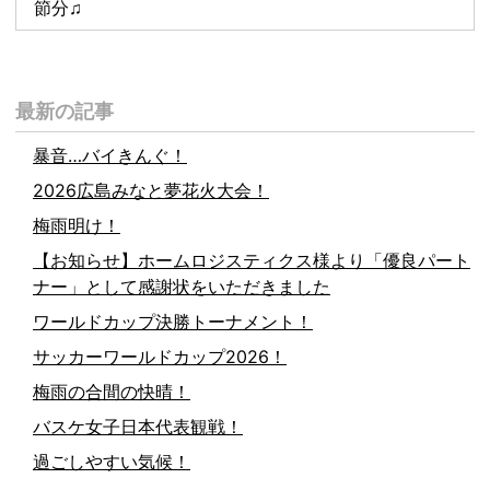
節分♫
最新の記事
暴音…バイきんぐ！
2026広島みなと夢花火大会！
梅雨明け！
【お知らせ】ホームロジスティクス様より「優良パート
ナー」として感謝状をいただきました
ワールドカップ決勝トーナメント！
サッカーワールドカップ2026！
梅雨の合間の快晴！
バスケ女子日本代表観戦！
過ごしやすい気候！